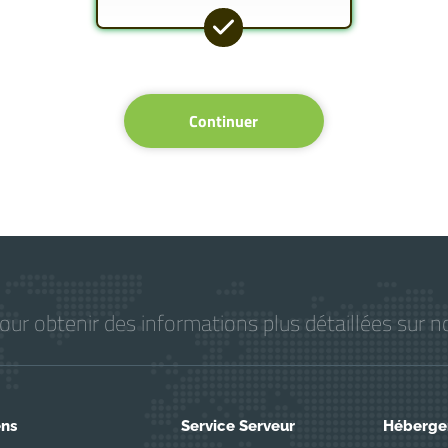
Continuer
r obtenir des informations plus détaillées sur no
ens
Service Serveur
Héberg