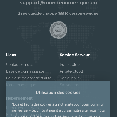
support@mondenumerique.eu
2 rue claude chappe 35510 cesson-sévigné
Liens
Service Serveur
Contactez-nous
Public Cloud
Base de connaissance
Private Cloud
Politique de confidentialité
Serveur VPS
Mondenumerique
Sauvegarde
Utilisation des cookies
Hébergement
Nous utilisons des cookies sur notre site pour vous fournir un
Hébergement Web
meilleur service. En continuant à utiliser notre site, vous nous
E-mail professionnelles
autorisez à utiliser des cookies. Pour plus d'informations,