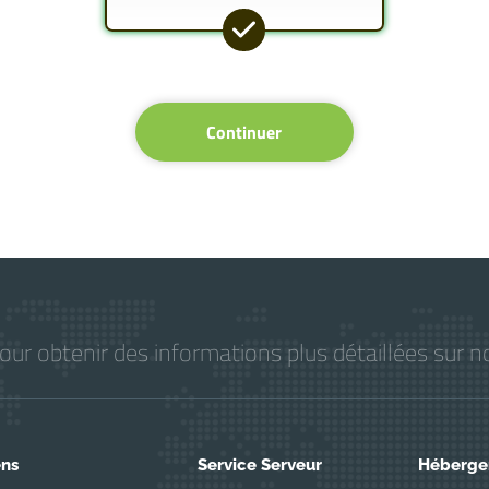
Continuer
r obtenir des informations plus détaillées sur no
ens
Service Serveur
Héberg